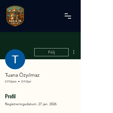
Fler åtgärder
Följ
Tuana Özyılmaz
0 Följare
0 Följer
Profil
Registreringsdatum: 27 jan. 2026