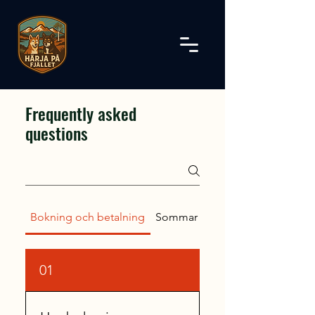
Frequently asked
questions
Bokning och betalning
Sommar
Höst
01